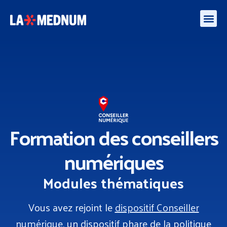
Enquête besoins des médiateurs et aidants numériques – algorithmes et l’IA
Formation des conseillers
numériques
Modules thématiques
Vous avez rejoint le
dispositif Conseiller
numérique
, un dispositif phare de la politique