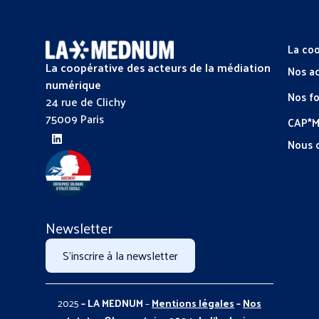
La coo
La coopérative des acteurs de la médiation
Nos a
numérique
Nos f
24 rue de Clichy
75009 Paris
CAP*
Nous 
Newsletter
S'inscrire à la newsletter
2025
– LA MEDNUM
–
Mentions légales
–
Nos