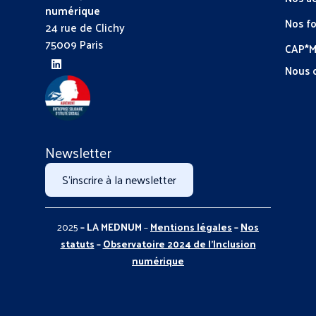
numérique
Nos f
24 rue de Clichy
75009 Paris
CAP*
Nous 
Newsletter
S'inscrire à la newsletter
2025
– LA MEDNUM
–
Mentions légales
–
Nos
statuts
–
Observatoire 2024 de l’Inclusion
numérique