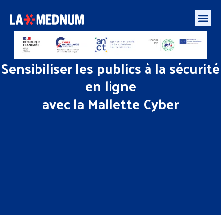
Enquête besoins des médiateurs et aidants numériques – algorithmes et l’IA
Sensibiliser les publics à la sécurité
en ligne
avec la Mallette Cyber