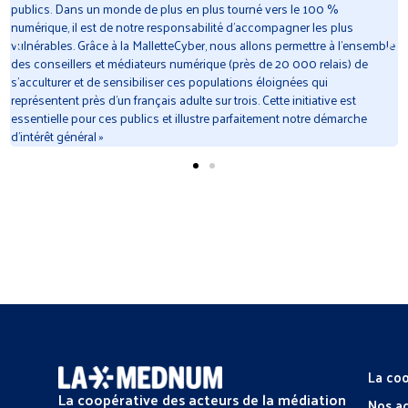
cybermalveillance est un risque auquel nos concitoyens les plus en
difficulté avec le numérique sont particulièrement exposés. En
le
partenariat avec Cybermalveillance.gouv.fr, l’ANCT a soutenu la
conception de cette mallette afin d’aider, partout en France, les
professionnels de la médiation numérique à accompagner la montée en
compétence des français »
La coo
La coopérative des acteurs de la médiation
Nos a