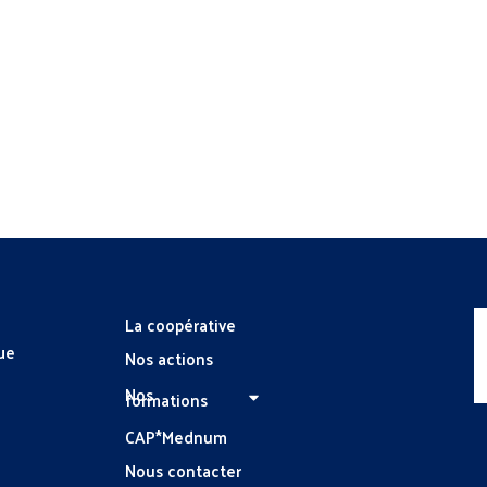
La coopérative
ue
Nos actions
Nos
formations
CAP*Mednum
Nous contacter