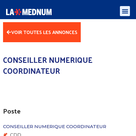
Enquête besoins des médiateurs et aidants numériques – algorithmes et l’IA
VOIR TOUTES LES ANNONCES
CONSEILLER NUMERIQUE
COORDINATEUR
Poste
CONSEILLER NUMERIQUE COORDINATEUR
CDD