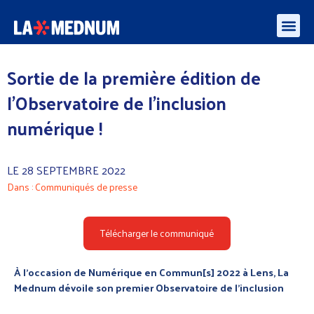
Enquête besoins des médiateurs et aidants numériques – algorithmes et l’IA
Sortie de la première édition de
l’Observatoire de l’inclusion
numérique !
LE
28 SEPTEMBRE 2022
Dans :
Communiqués de presse
Télécharger le communiqué
À l’occasion de Numérique en Commun[s] 2022 à Lens, La
Mednum dévoile son premier Observatoire de l’inclusion
numérique
(accessible ici
) une étude nationale, encore