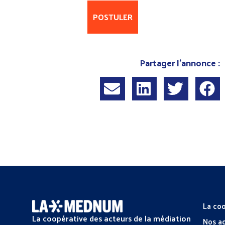
POSTULER
Partager l'annonce :
La coo
La coopérative des acteurs de la médiation
Nos a