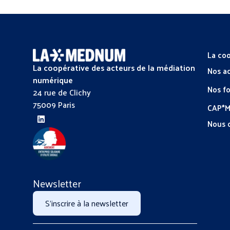
La coo
La coopérative des acteurs de la médiation
Nos a
numérique
Nos f
24 rue de Clichy
75009 Paris
CAP*
Nous 
Newsletter
S'inscrire à la newsletter