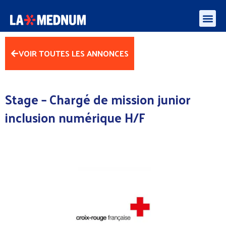
Enquête besoins des médiateurs et aidants numériques – algorithmes et l’IA
VOIR TOUTES LES ANNONCES
Stage – Chargé de mission junior
inclusion numérique H/F