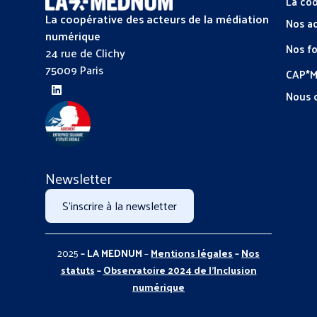
La coo
La coopérative des acteurs de la médiation
Nos a
numérique
Nos f
24 rue de Clichy
75009 Paris
CAP*
Nous 
Newsletter
S'inscrire à la newsletter
2025
– LA MEDNUM
–
Mentions légales
–
Nos
statuts
–
Observatoire 2024 de l’Inclusion
numérique