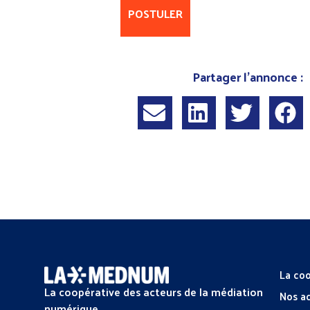
POSTULER
Partager l'annonce :
La coo
La coopérative des acteurs de la médiation
Nos a
numérique