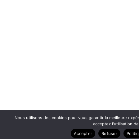
Nous utilisons des cookies pour vous garantir la meilleure expér
acceptez l'utilisation d
Accepter
Refuser
Politi