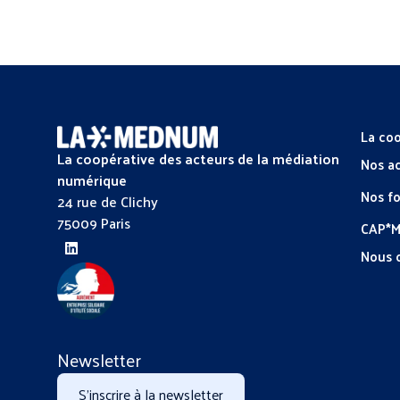
La coo
La coopérative des acteurs de la médiation
Nos a
numérique
Nos f
24 rue de Clichy
75009 Paris
CAP*
Nous 
Newsletter
S'inscrire à la newsletter