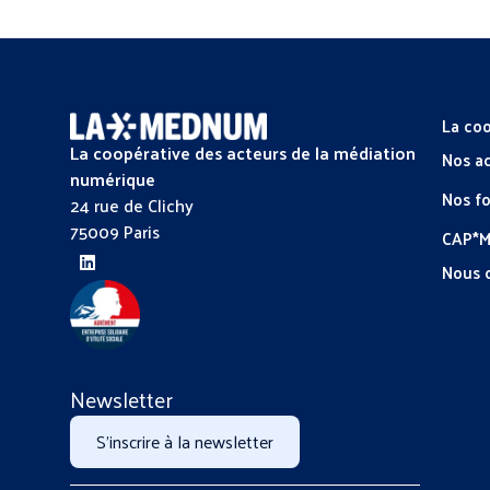
La coo
La coopérative des acteurs de la médiation
Nos a
numérique
Nos f
24 rue de Clichy
75009 Paris
CAP*
Nous 
Newsletter
S'inscrire à la newsletter