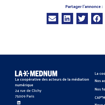
Partager l'annonce :
La coo
La coopérative des acteurs de la médiation
Nos a
numérique
Nos f
24 rue de Clichy
75009 Paris
CAP*
Nous 