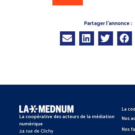
Partager l'annonce :
La coo
La coopérative des acteurs de la médiation
Nos a
numérique
Nos f
24 rue de Clichy