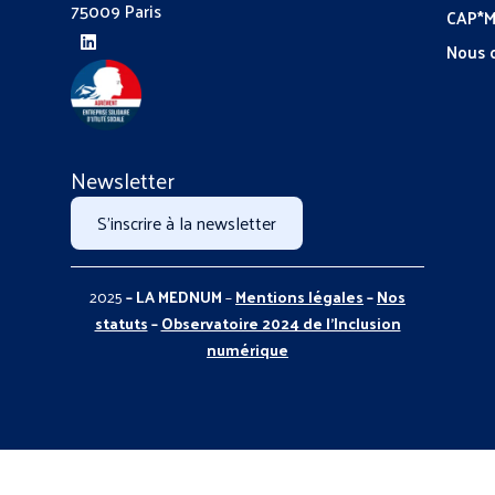
75009 Paris
CAP*
Nous 
Newsletter
S'inscrire à la newsletter
2025
– LA MEDNUM
–
Mentions légales
–
Nos
statuts
–
Observatoire 2024 de l’Inclusion
numérique