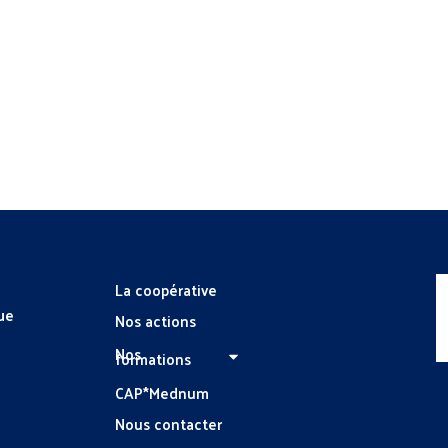
La coopérative
ue
Nos actions
Nos
formations
CAP*Mednum
Nous contacter