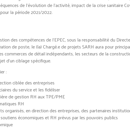
ences de l’évolution de l’activité, impact de la crise sanitaire Co
pour la période 2021/2022.
estion des compétences de l’EPEC, sous la responsabilité du Direct
ation de poste, le (la) Chargé.e de projets SARH aura pour princip
s commerces de détail indépendants, les secteurs de la construction,
jet d’un ciblage spécifique.
er :
ction ciblée des entreprises
aires du service et les fidéliser
atière de gestion RH aux TPE/PME
hématiques RH
 organisés, en direction des entreprises, des partenaires instituti
es soutiens économiques et RH prévus par les pouvoirs publics
nomique