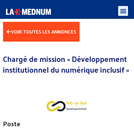
Enquête besoins des médiateurs et aidants numériques – algorithmes et l’IA
VOIR TOUTES LES ANNONCES
Chargé de mission « Développement
institutionnel du numérique inclusif »
Poste