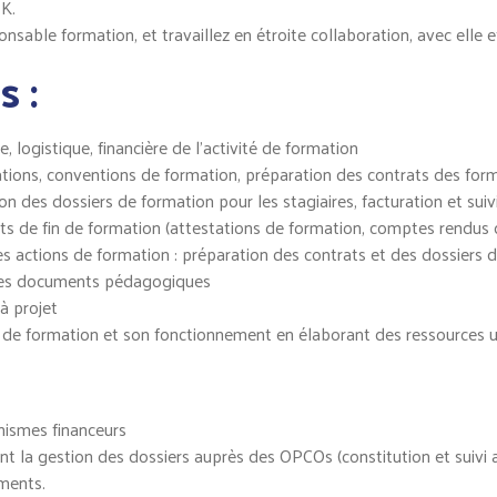
K.
able formation, et travaillez en étroite collaboration, avec elle et
s :
e, logistique, financière de l’activité de formation
cations, conventions de formation, préparation des contrats des form
des dossiers de formation pour les stagiaires, facturation et sui
ts de fin de formation (attestations de formation, comptes rendus 
es actions de formation : préparation des contrats et des dossiers de
n des documents pédagogiques
 à projet
me de formation et son fonctionnement en élaborant des ressources ut
anismes financeurs
t la gestion des dossiers auprès des OPCOs (constitution et suivi a
ements.