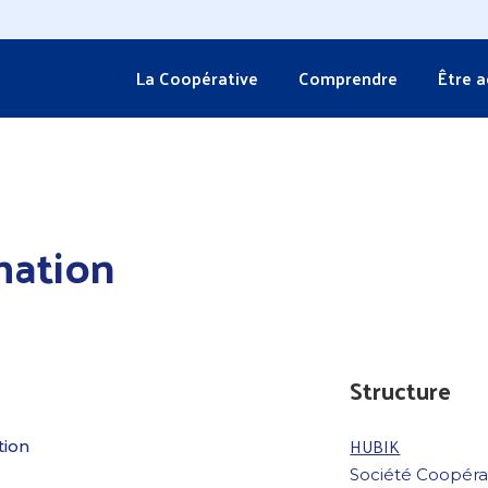
La Coopérative
Comprendre
Être 
mation
Structure
HUBIK
tion
Société Coopérati