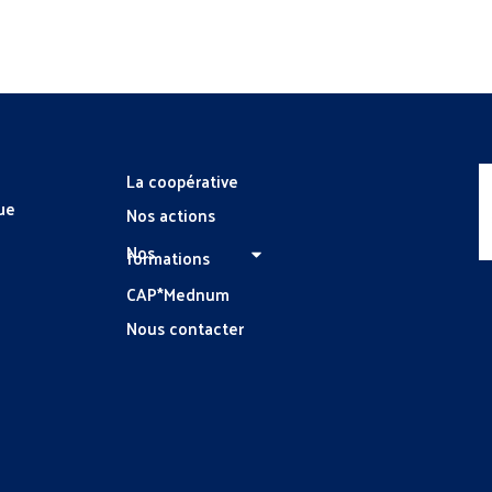
La coopérative
ue
Nos actions
Nos
formations
CAP*Mednum
Nous contacter