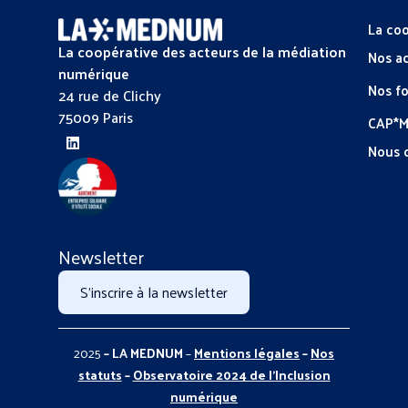
La coo
La coopérative des acteurs de la médiation
Nos a
numérique
Nos f
24 rue de Clichy
75009 Paris
CAP*
Nous 
Newsletter
S'inscrire à la newsletter
2025
– LA MEDNUM
–
Mentions légales
–
Nos
statuts
–
Observatoire 2024 de l’Inclusion
numérique